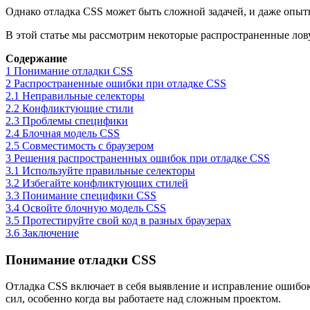
Однако отладка CSS может быть сложной задачей, и даже опытн
В этой статье мы рассмотрим некоторые распространенные лов
Содержание
1
Понимание отладки CSS
2
Распространенные ошибки при отладке CSS
2.1
Неправильные селекторы
2.2
Конфликтующие стили
2.3
Проблемы специфики
2.4
Блочная модель CSS
2.5
Совместимость с браузером
3
Решения распространенных ошибок при отладке CSS
3.1
Используйте правильные селекторы
3.2
Избегайте конфликтующих стилей
3.3
Понимание специфики CSS
3.4
Освойте блочную модель CSS
3.5
Протестируйте свой код в разных браузерах
3.6
Заключение
Понимание отладки CSS
Отладка CSS включает в себя выявление и исправление ошибок
сил, особенно когда вы работаете над сложным проектом.